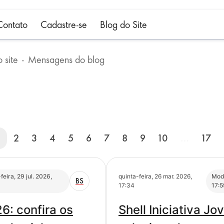
Contato
Cadastre-se
Blog do Site
 site
Mensagens do blog
current)
1
2
3
4
5
6
7
8
9
10
…
17
eira, 29 jul. 2026,
quinta-feira, 26 mar. 2026,
Modi
BS
17:34
17:5
6: confira os
Shell Iniciativa J