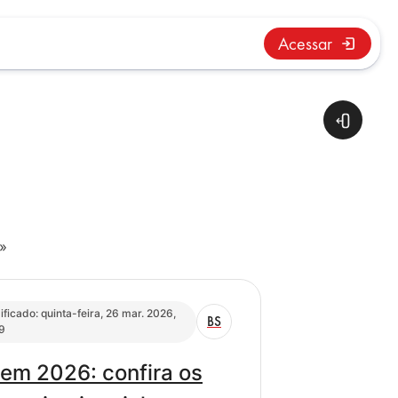
Acessar
Abrir g
Próxima página
»
ficado: quinta-feira, 26 mar. 2026,
BS
9
ovem 2026: confira os