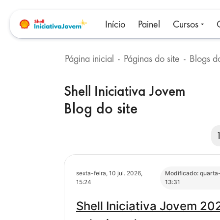
Ir para o conteúdo principal
Início
Painel
Cursos
Página inicial
Páginas do site
Blogs do
Blocos
Shell Iniciativa Jovem
Blog do site
(
sexta-feira, 10 jul. 2026,
Modificado: quarta-f
15:24
13:31
Shell Iniciativa Jovem 202