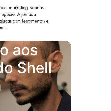
ios, marketing, vendas,
negócio. A jornada
 ajudar com ferramentas e
mni.
to aos
o Shell
m