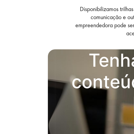
Disponibilizamos trilh
comunicação e out
empreendedora pode ser d
ace
Tenha
conteú