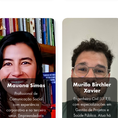
Murillo Birchler
Mauana Simas
Xavier
Profissional de
Engenheiro Civil (UFRJ)
Comunicação Social
com especializações em
com experiência
Gestão de Projetos e
corporativa e no terceiro
Saúde Pública. Atua há
setor. Empreendedora