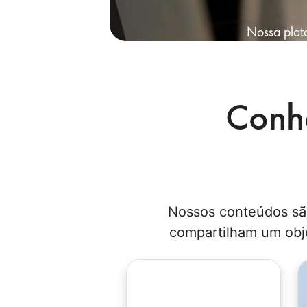
Nossa plata
Blocos
Blocos
Conh
Nossos conteúdos são
compartilham um obj