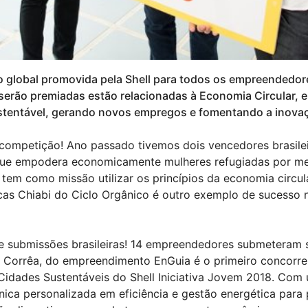
 global promovida pela Shell para todos os empreendedores
 serão premiadas estão relacionadas à Economia Circular
tentável, gerando novos empregos e fomentando a inovaçã
 competição! Ano passado tivemos dois vencedores brasilei
ue empodera economicamente mulheres refugiadas por mei
e tem como missão utilizar os princípios da economia circul
ucas Chiabi do Ciclo Orgânico é outro exemplo de sucesso 
e submissões brasileiras! 14 empreendedores submeteram 
a Corrêa, do empreendimento EnGuia é o primeiro concorre
 Cidades Sustentáveis do Shell Iniciativa Jovem 2018. Com
nica personalizada em eficiência e gestão energética par